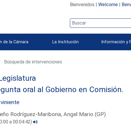
Bienvenidos |
Welcome
|
Benv
n de la Cámara
La Institución
Información y 
Búsqueda de intervenciones
Legislatura
gunta oral al Gobierno en Comisión.
rviniente
eño Rodríguez-Maribona, Angel Mario (GP)
0:00 a 00:04:42)