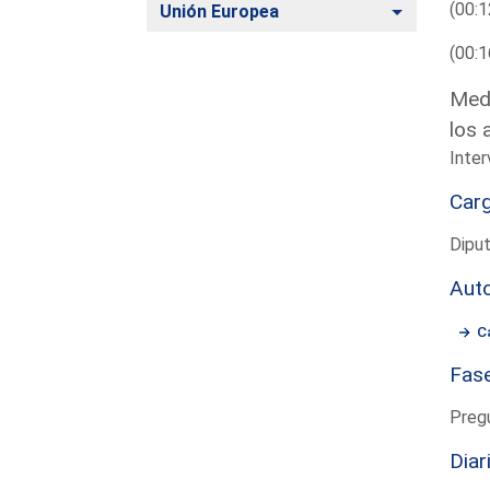
(00:1
Alternar
Unión Europea
(00:1
Medi
los 
Inter
Car
Dipu
Aut
C
Fas
Preg
Diar