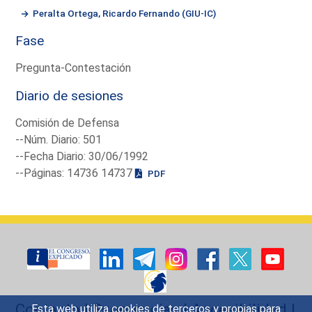
Peralta Ortega, Ricardo Fernando (GIU-IC)
Fase
Pregunta-Contestación
Diario de sesiones
Comisión de Defensa
--Núm. Diario: 501
--Fecha Diario: 30/06/1992
--Páginas: 14736 14737
PDF
Contacto
|
Sugerencias
|
Accesibilidad
|
Esta web utiliza cookies de terceros y propias para