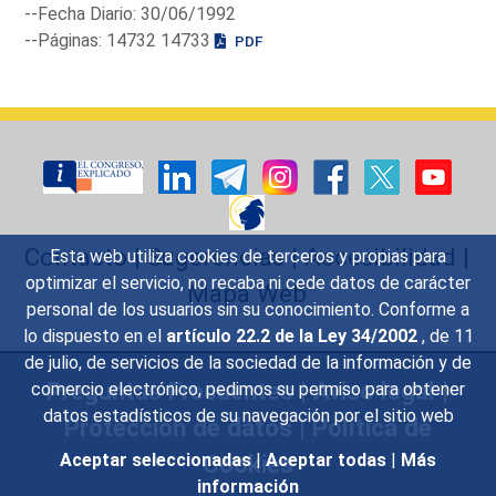
--Fecha Diario: 30/06/1992
--Páginas: 14732 14733
PDF
Contacto
|
Sugerencias
|
Accesibilidad
|
Esta web utiliza cookies de terceros y propias para
optimizar el servicio, no recaba ni cede datos de carácter
Mapa Web
personal de los usuarios sin su conocimiento. Conforme a
lo dispuesto en el
artículo 22.2 de la Ley 34/2002
, de 11
de julio, de servicios de la sociedad de la información y de
Preguntas Frecuentes
|
Aviso legal
|
comercio electrónico, pedimos su permiso para obtener
datos estadísticos de su navegación por el sitio web
Protección de datos
|
Política de
Cookies
Aceptar seleccionadas
|
Aceptar todas
|
Más
información