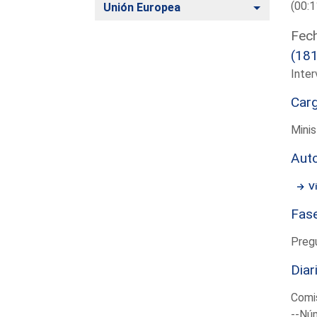
(00:1
Alternar
Unión Europea
Fech
(18
Inter
Car
Minis
Aut
Vi
Fas
Preg
Diar
Comis
--Núm