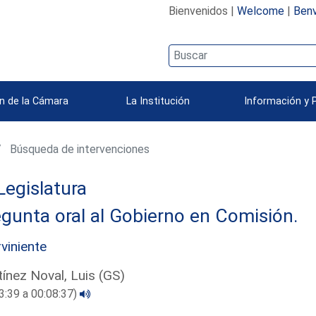
Bienvenidos |
Welcome
|
Benv
n de la Cámara
La Institución
Información y 
Búsqueda de intervenciones
Legislatura
gunta oral al Gobierno en Comisión.
rviniente
ínez Noval, Luis (GS)
3:39 a 00:08:37)