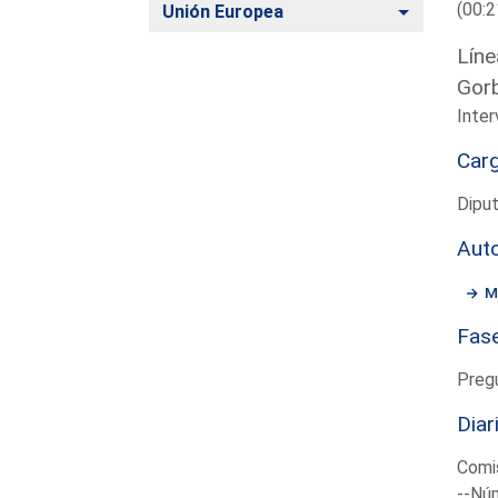
(00:2
Alternar
Unión Europea
Líne
Gor
Inter
Car
Dipu
Aut
M
Fas
Preg
Diar
Comis
--Núm