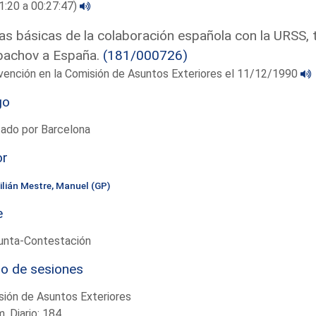
1:20 a 00:27:47)
as básicas de la colaboración española con la URSS, tr
bachov a España.
(181/000726)
vención en la Comisión de Asuntos Exteriores el 11/12/1990
go
tado por Barcelona
or
ilián Mestre, Manuel (GP)
e
unta-Contestación
io de sesiones
ión de Asuntos Exteriores
. Diario: 184