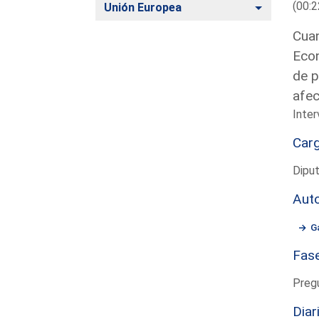
(00:2
Alternar
Unión Europea
Cuan
Econ
de p
afe
Inte
Car
Diput
Aut
G
Fas
Preg
Diar