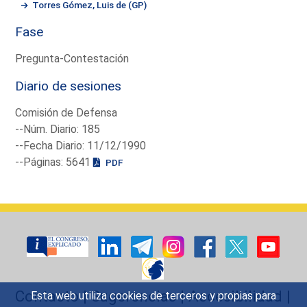
Torres Gómez, Luis de (GP)
Fase
Pregunta-Contestación
Diario de sesiones
Comisión de Defensa
--Núm. Diario: 185
--Fecha Diario: 11/12/1990
--Páginas: 5641
PDF
Contacto
|
Sugerencias
|
Accesibilidad
|
Esta web utiliza cookies de terceros y propias para