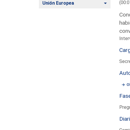
(00:0
Alternar
Unión Europea
Conc
habi
con
Inter
Car
Secre
Aut
O
Fas
Preg
Diar