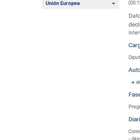
(00:1
Alternar
Unión Europea
Dato
decl
Inter
Car
Dipu
Aut
O
Fas
Preg
Diar
Comis
--Núm