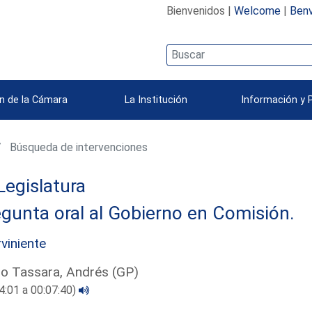
Bienvenidos |
Welcome
|
Benv
n de la Cámara
La Institución
Información y 
Búsqueda de intervenciones
Legislatura
gunta oral al Gobierno en Comisión.
rviniente
ro Tassara, Andrés (GP)
4:01 a 00:07:40)