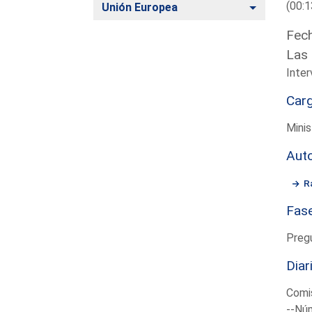
(00:1
Alternar
Unión Europea
Fech
Las 
Inter
Car
Minis
Aut
R
Fas
Preg
Diar
Comis
--Núm