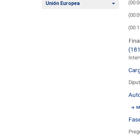
(00:0
Alternar
Unión Europea
(00:0
(00:1
Fina
(18
Inter
Car
Dipu
Aut
M
Fas
Preg