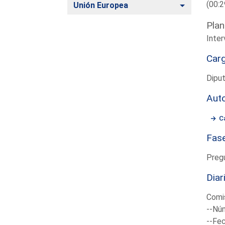
(00:2
Alternar
Unión Europea
Plan
Inter
Car
Dipu
Aut
C
Fas
Preg
Diar
Comis
--Núm
--Fec