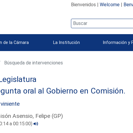
Bienvenidos |
Welcome
|
Benv
n de la Cámara
La Institución
Información y 
Búsqueda de intervenciones
Legislatura
gunta oral al Gobierno en Comisión.
rviniente
són Asensio, Felipe (GP)
0:14 a 00:15:00)