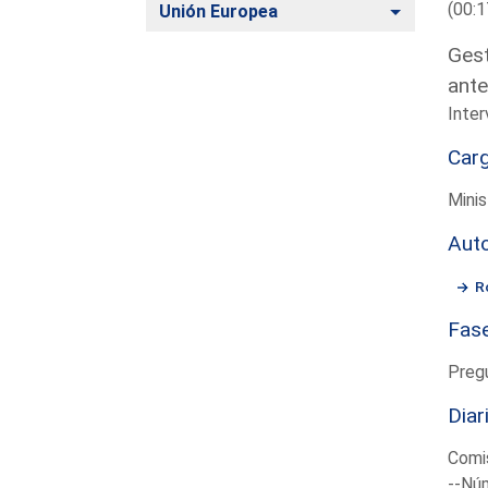
(00:1
Alternar
Unión Europea
Gest
ante
Inter
Car
Minis
Aut
R
Fas
Preg
Diar
Comis
--Núm