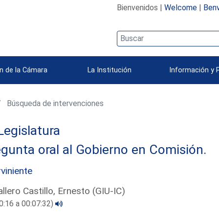
Bienvenidos |
Welcome
|
Benv
n de la Cámara
La Institución
Información y 
Búsqueda de intervenciones
Legislatura
gunta oral al Gobierno en Comisión.
rviniente
llero Castillo, Ernesto (GIU-IC)
0:16 a 00:07:32)