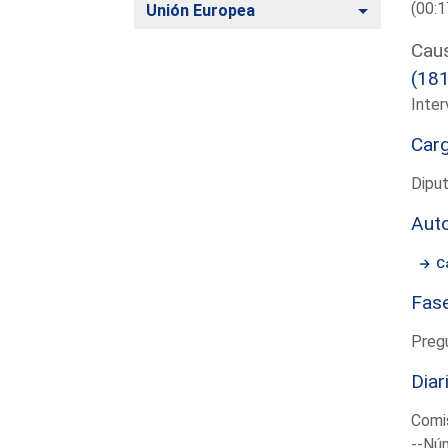
(00:1
Alternar
Unión Europea
Caus
(18
Inter
Car
Dipu
Aut
Ca
Fas
Preg
Diar
Comis
--Núm