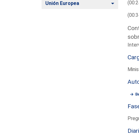
(00:2
Alternar
Unión Europea
(00:3
Cont
sobr
Inter
Car
Minis
Aut
B
Fas
Preg
Diar