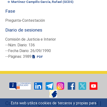
Martínez-Campillo García, Rafael (GCDS)
Fase
Pregunta-Contestación
Diario de sesiones
Comisión de Justicia e Interior
--Núm. Diario: 136
--Fecha Diario: 26/09/1990
--Páginas: 3989
PDF
Contacto
|
Sugerencias
|
Accesibilidad
|
Esta web utiliza cookies de terceros y propias para