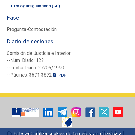
Rajoy Brey, Mariano (GP)
Fase
Pregunta-Contestación
Diario de sesiones
Comisión de Justicia e Interior
--Núm. Diario: 123
--Fecha Diario: 27/06/1990
--Páginas: 3671 3672
PDF
Contacto
|
Sugerencias
|
Accesibilidad
|
Esta web utiliza cookies de terceros y propias para