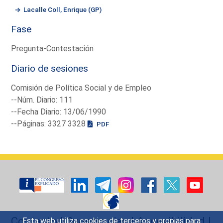
Lacalle Coll, Enrique (GP)
Fase
Pregunta-Contestación
Diario de sesiones
Comisión de Política Social y de Empleo
--Núm. Diario: 111
--Fecha Diario: 13/06/1990
--Páginas: 3327 3328
PDF
Contacto
|
Sugerencias
|
Accesibilidad
|
Esta web utiliza cookies de terceros y propias para