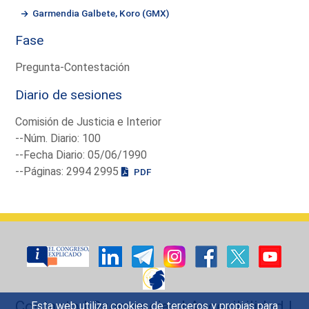
Garmendia Galbete, Koro (GMX)
Fase
Pregunta-Contestación
Diario de sesiones
Comisión de Justicia e Interior
--Núm. Diario: 100
--Fecha Diario: 05/06/1990
--Páginas: 2994 2995
PDF
Contacto
|
Sugerencias
|
Accesibilidad
|
Esta web utiliza cookies de terceros y propias para