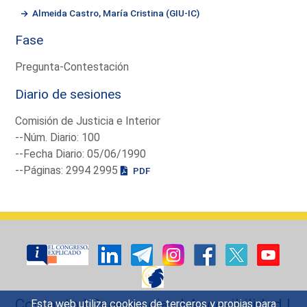
Almeida Castro, María Cristina (GIU-IC)
Fase
Pregunta-Contestación
Diario de sesiones
Comisión de Justicia e Interior
--Núm. Diario: 100
--Fecha Diario: 05/06/1990
--Páginas: 2994 2995
PDF
Contacto
|
Sugerencias
|
Accesibilidad
|
Esta web utiliza cookies de terceros y propias para