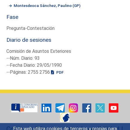
Montesdeoca Sánchez, Paulino (GP)
Fase
Pregunta-Contestación
Diario de sesiones
Comisión de Asuntos Exteriores
--Núm. Diario: 93
--Fecha Diario: 29/05/1990
--Páginas: 2755 2756
PDF
Contacto
|
Sugerencias
|
Accesibilidad
|
Esta web utiliza cookies de terceros y propias para