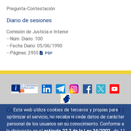
Pregunta-Contestación
Diario de sesiones
Comisión de Justicia e Interior
--Núm. Diario: 100
--Fecha Diario: 05/06/1990
--Páginas: 2955
PDF
Contacto
|
Sugerencias
|
Accesibilidad
|
Esta web utiliza cookies de terceros y propias para
optimizar el servicio, no recaba ni cede datos de carácter
Mapa Web
personal de los usuarios sin su conocimiento. Conforme a
lo dispuesto en el
artículo 22.2 de la Ley 34/2002
, de 11