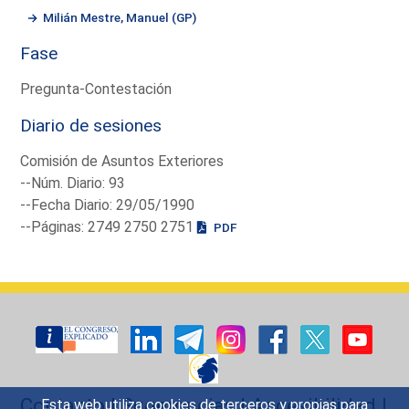
Milián Mestre, Manuel (GP)
Fase
Pregunta-Contestación
Diario de sesiones
Comisión de Asuntos Exteriores
--Núm. Diario: 93
--Fecha Diario: 29/05/1990
--Páginas: 2749 2750 2751
PDF
Contacto
|
Sugerencias
|
Accesibilidad
|
Esta web utiliza cookies de terceros y propias para