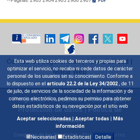
--Páginas: 2903 2904 2905 2906 2907
PDF
Contacto
|
Sugerencias
|
Accesibilidad
|
Esta web utiliza cookies de terceros y propias para
optimizar el servicio, no recaba ni cede datos de carácter
Mapa Web
personal de los usuarios sin su conocimiento. Conforme a
lo dispuesto en el
artículo 22.2 de la Ley 34/2002
, de 11
de julio, de servicios de la sociedad de la información y de
Preguntas Frecuentes
|
Aviso legal
|
comercio electrónico, pedimos su permiso para obtener
datos estadísticos de su navegación por el sitio web
Protección de datos
|
Política de
Cookies
Aceptar seleccionadas
|
Aceptar todas
|
Más
información
Congreso de los Diputados
- Plaza de las Cortes,
Necesarias|
Estadísticas|
Detalle