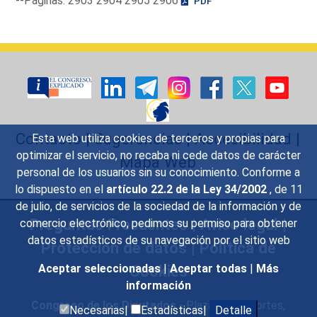
--Páginas: 2903 2904 2905 2906
PDF
Contacto
|
Sugerencias
|
Accesibilidad
|
Esta web utiliza cookies de terceros y propias para
optimizar el servicio, no recaba ni cede datos de carácter
Mapa Web
personal de los usuarios sin su conocimiento. Conforme a
lo dispuesto en el
artículo 22.2 de la Ley 34/2002
, de 11
de julio, de servicios de la sociedad de la información y de
Preguntas Frecuentes
|
Aviso legal
|
comercio electrónico, pedimos su permiso para obtener
datos estadísticos de su navegación por el sitio web
Protección de datos
|
Política de
Cookies
Aceptar seleccionadas
|
Aceptar todas
|
Más
información
Congreso de los Diputados
- Plaza de las Cortes,
Necesarias|
Estadísticas|
Detalle