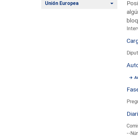
Posi
Alternar
Unión Europea
algú
bloq
Inte
Car
Diput
Aut
A
Fas
Preg
Diar
Comi
--Núm