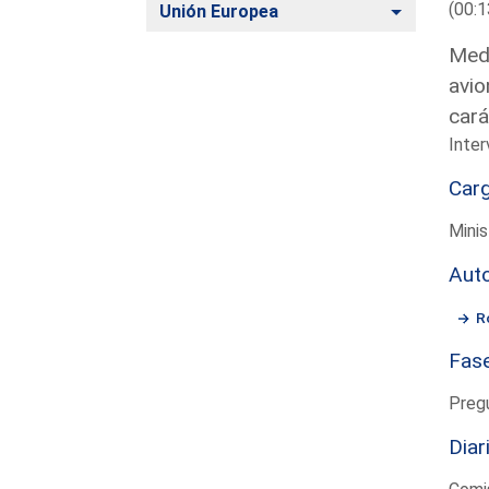
(00:1
Alternar
Unión Europea
Medi
avio
cará
Inte
Car
Mini
Aut
R
Fas
Preg
Diar