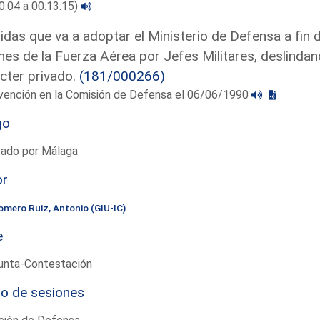
0:04 a 00:13:15)
das que va a adoptar el Ministerio de Defensa a fin de 
nes de la Fuerza Aérea por Jefes Militares, deslindand
cter privado.
(181/000266)
rvención en la Comisión de Defensa el 06/06/1990
go
tado por Málaga
or
omero Ruiz, Antonio (GIU-IC)
e
unta-Contestación
io de sesiones