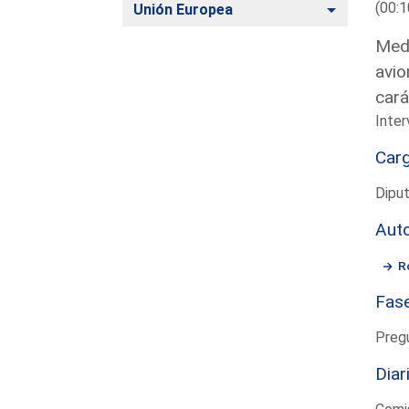
(00:1
Alternar
Unión Europea
Medi
avio
cará
Inte
Car
Dipu
Aut
R
Fas
Preg
Diar