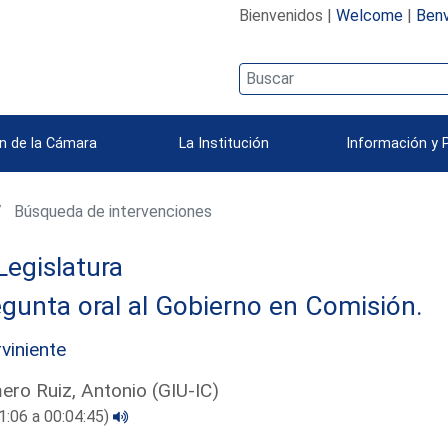
Bienvenidos |
Welcome
|
Benv
n de la Cámara
La Institución
Información y 
Búsqueda de intervenciones
Legislatura
gunta oral al Gobierno en Comisión.
rviniente
ro Ruiz, Antonio (GIU-IC)
1:06 a 00:04:45)