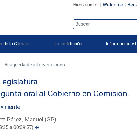
Bienvenidos |
Welcome
|
Benv
n de la Cámara
La Institución
Información y 
Búsqueda de intervenciones
Legislatura
gunta oral al Gobierno en Comisión.
rviniente
z Pérez, Manuel (GP)
9:35 a 00:09:57)