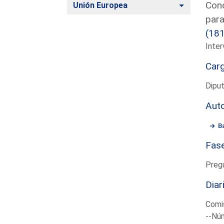
Cond
Alternar
Unión Europea
para
(18
Inter
Car
Dipu
Aut
B
Fas
Preg
Diar
Comis
--Núm