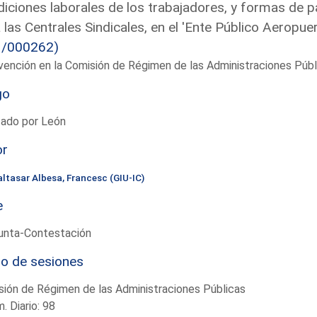
iciones laborales de los trabajadores, y formas de p
 las Centrales Sindicales, en el 'Ente Público Aeropu
1/000262)
vención en la Comisión de Régimen de las Administraciones Púb
go
tado por León
or
altasar Albesa, Francesc (GIU-IC)
e
unta-Contestación
io de sesiones
ión de Régimen de las Administraciones Públicas
. Diario: 98