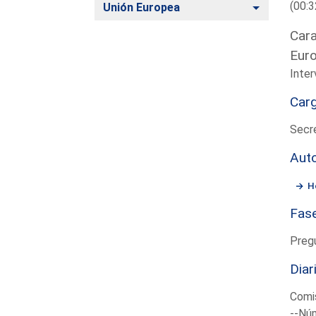
(00:3
Alternar
Unión Europea
Cara
Eur
Inte
Car
Secr
Aut
H
Fas
Preg
Diar
Comi
--Núm