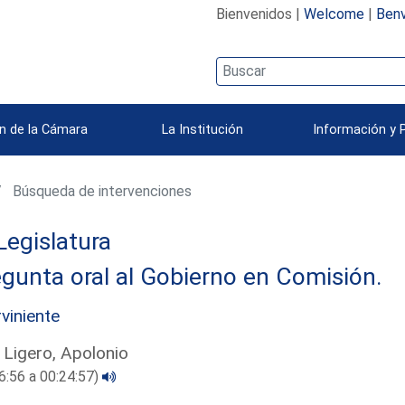
Bienvenidos |
Welcome
|
Benv
n de la Cámara
La Institución
Información y 
Búsqueda de intervenciones
Legislatura
gunta oral al Gobierno en Comisión.
rviniente
 Ligero, Apolonio
6:56 a 00:24:57)