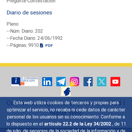
Pregunta-Contestación
Diario de sesiones
Pleno
--Núm. Diario: 202
--Fecha Diario: 24/06/1992
--Páginas: 9910
PDF
Contacto
|
Sugerencias
|
Accesibilidad
|
Esta web utiliza cookies de terceros y propias para
optimizar el servicio, no recaba ni cede datos de carácter
Mapa Web
personal de los usuarios sin su conocimiento. Conforme a
lo dispuesto en el
artículo 22.2 de la Ley 34/2002
, de 11
de julio, de servicios de la sociedad de la información y de