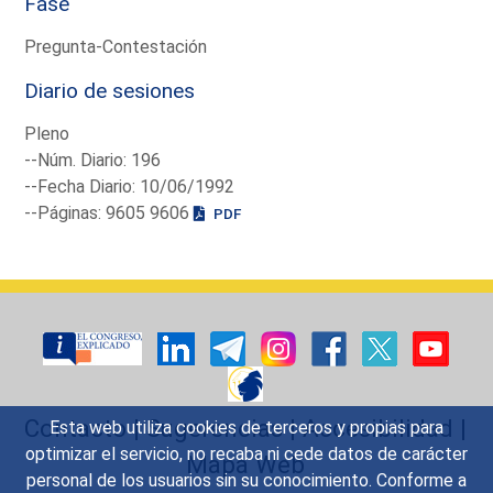
Fase
Pregunta-Contestación
Diario de sesiones
Pleno
--Núm. Diario: 196
--Fecha Diario: 10/06/1992
--Páginas: 9605 9606
PDF
Contacto
|
Sugerencias
|
Accesibilidad
|
Esta web utiliza cookies de terceros y propias para
optimizar el servicio, no recaba ni cede datos de carácter
Mapa Web
personal de los usuarios sin su conocimiento. Conforme a