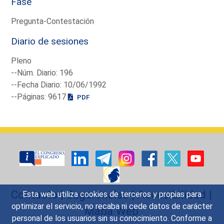
Fase
Pregunta-Contestación
Diario de sesiones
Pleno
--Núm. Diario: 196
--Fecha Diario: 10/06/1992
--Páginas: 9617
PDF
Contacto
|
Sugerencias
|
Accesibilidad
|
Esta web utiliza cookies de terceros y propias para
optimizar el servicio, no recaba ni cede datos de carácter
Mapa Web
personal de los usuarios sin su conocimiento. Conforme a