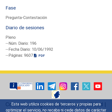
Fase
Pregunta-Contestación
Diario de sesiones
Pleno
--Núm. Diario: 196
--Fecha Diario: 10/06/1992
--Páginas: 9607
PDF
Contacto
|
Sugerencias
|
Accesibilidad
|
Esta web utiliza cookies de terceros y propias para
optimizar el servicio, no recaba ni cede datos de carácter