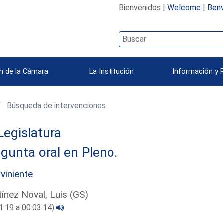
Bienvenidos |
Welcome
|
Benv
n de la Cámara
La Institución
Información y 
Búsqueda de intervenciones
Legislatura
gunta oral en Pleno.
rviniente
ínez Noval, Luis (GS)
1:19 a 00:03:14)