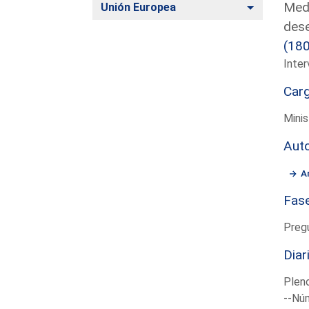
Medi
Alternar
Unión Europea
dese
(18
Inter
Car
Minis
Aut
A
Fas
Preg
Diar
Plen
--Núm