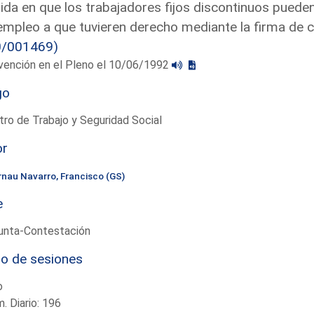
da en que los trabajadores fijos discontinuos puede
mpleo a que tuvieren derecho mediante la firma de c
0/001469)
vención en el Pleno el 10/06/1992
go
tro de Trabajo y Seguridad Social
or
rnau Navarro, Francisco (GS)
e
unta-Contestación
io de sesiones
o
. Diario: 196