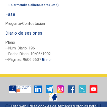
Garmendia Galbete, Koro (GMX)
Fase
Pregunta-Contestación
Diario de sesiones
Pleno
--Núm. Diario: 196
--Fecha Diario: 10/06/1992
--Páginas: 9606 9607
PDF
Contacto
|
Sugerencias
|
Accesibilidad
|
Esta web utiliza cookies de terceros y propias para