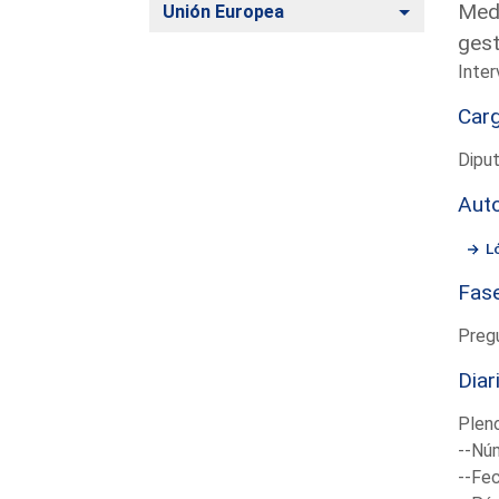
Medi
Alternar
Unión Europea
gest
Inter
Car
Dipu
Aut
L
Fas
Preg
Diar
Plen
--Núm
--Fec