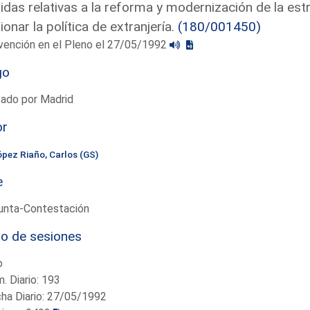
das relativas a la reforma y modernización de la est
ionar la política de extranjería.
(180/001450)
vención en el Pleno el 27/05/1992
go
tado por Madrid
or
ópez Riaño, Carlos (GS)
e
unta-Contestación
io de sesiones
o
. Diario: 193
ha Diario: 27/05/1992