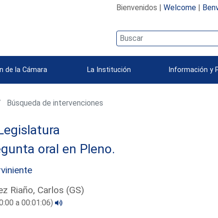
Bienvenidos |
Welcome
|
Benv
n de la Cámara
La Institución
Información y 
Búsqueda de intervenciones
Legislatura
gunta oral en Pleno.
rviniente
z Riaño, Carlos (GS)
0:00 a 00:01:06)