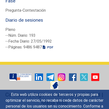
Fase
Pregunta-Contestación
Diario de sesiones
Pleno
--Núm. Diario: 193
--Fecha Diario: 27/05/1992
--Páginas: 9486 9487
PDF
Contacto
|
Sugerencias
|
Accesibilidad
|
Esta web utiliza cookies de terceros y propias para
optimizar el servicio, no recaba ni cede datos de carácter
Mapa Web
personal de los usuarios sin su conocimiento. Conforme a