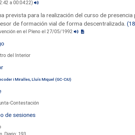
2:42 a 00:04:22)
a prevista para la realización del curso de presencia 
esor de formación vial de forma descentralizada.
(1
vención en el Pleno el 27/05/1992
go
tro del Interior
or
coder i Miralles, Lluís Miquel (GC-CiU)
e
unta-Contestación
io de sesiones
o
. Diario: 193