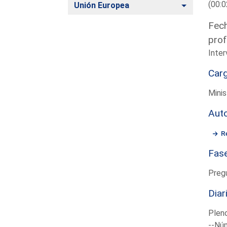
(00:0
Alternar
Unión Europea
Fech
prof
Inter
Car
Minis
Aut
Re
Fas
Preg
Diar
Plen
--Núm