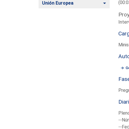
(00:0
Alternar
Unión Europea
Proy
Inter
Car
Minis
Aut
G
Fas
Preg
Diar
Plen
--Núm
--Fec