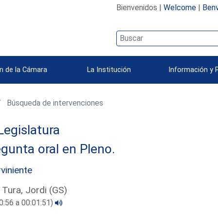
Bienvenidos |
Welcome
|
Benv
n de la Cámara
La Institución
Información y 
Búsqueda de intervenciones
Legislatura
gunta oral en Pleno.
rviniente
 Tura, Jordi (GS)
0:56 a 00:01:51)