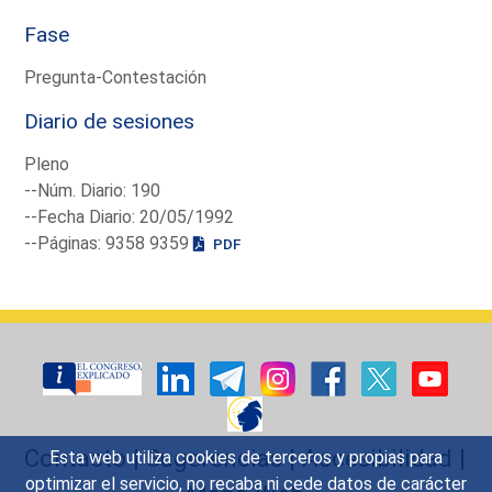
Fase
Pregunta-Contestación
Diario de sesiones
Pleno
--Núm. Diario: 190
--Fecha Diario: 20/05/1992
--Páginas: 9358 9359
PDF
Contacto
|
Sugerencias
|
Accesibilidad
|
Esta web utiliza cookies de terceros y propias para
optimizar el servicio, no recaba ni cede datos de carácter