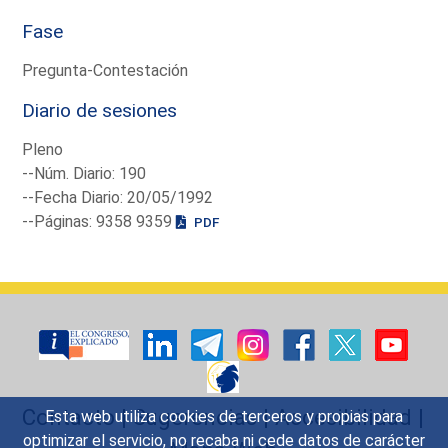
Fase
Pregunta-Contestación
Diario de sesiones
Pleno
--Núm. Diario: 190
--Fecha Diario: 20/05/1992
--Páginas: 9358 9359
PDF
Contacto
|
Sugerencias
|
Accesibilidad
|
Esta web utiliza cookies de terceros y propias para
optimizar el servicio, no recaba ni cede datos de carácter