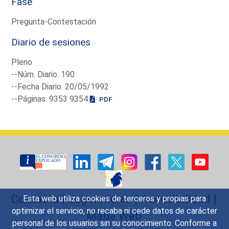
Fase
Pregunta-Contestación
Diario de sesiones
Pleno
--Núm. Diario: 190
--Fecha Diario: 20/05/1992
--Páginas: 9353 9354
PDF
Contacto
|
Sugerencias
|
Accesibilidad
|
Esta web utiliza cookies de terceros y propias para
optimizar el servicio, no recaba ni cede datos de carácter
Mapa Web
personal de los usuarios sin su conocimiento. Conforme a