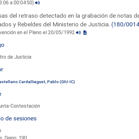
3:06 a 00:04:50)
as del retraso detectado en la grabación de notas de
dos y Rebeldes del Ministerio de Justicia.
(180/001
vención en el Pleno el 20/05/1992
go
tro de Justicia
or
astellano Cardalliaguet, Pablo (GIU-IC)
e
unta-Contestación
io de sesiones
o
. Diario: 190