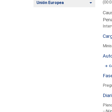
(00:0
Alternar
Unión Europea
Caus
Pena
Inter
Car
Minis
Aut
C
Fas
Preg
Diar
Plen
--Núm