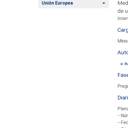
Medi
Alternar
Unión Europea
de u
Inter
Car
Mini
Aut
R
Fas
Preg
Diar
Plen
--Núm
--Fec