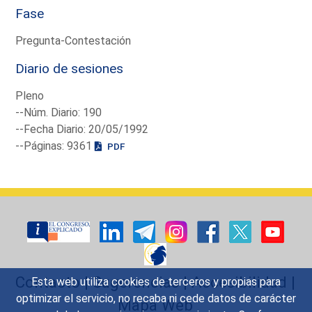
Fase
Pregunta-Contestación
Diario de sesiones
Pleno
--Núm. Diario: 190
--Fecha Diario: 20/05/1992
--Páginas: 9361
PDF
Contacto
|
Sugerencias
|
Accesibilidad
|
Esta web utiliza cookies de terceros y propias para
optimizar el servicio, no recaba ni cede datos de carácter
Mapa Web