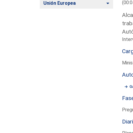
(00:0
Alternar
Unión Europea
Alca
trab
Aut
Inter
Car
Minis
Aut
G
Fas
Preg
Diar