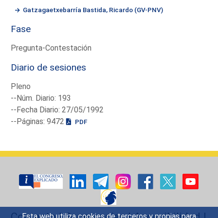
Gatzagaetxebarría Bastida, Ricardo (GV-PNV)
Fase
Pregunta-Contestación
Diario de sesiones
Pleno
--Núm. Diario: 193
--Fecha Diario: 27/05/1992
--Páginas: 9472
PDF
Contacto
|
Sugerencias
|
Accesibilidad
|
Esta web utiliza cookies de terceros y propias para