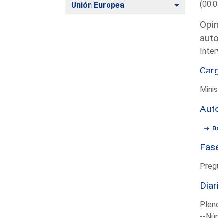
(00:0
Alternar
Unión Europea
Opin
auto
Inter
Car
Minis
Aut
B
Fas
Preg
Diar
Plen
--Núm