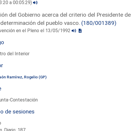
3:20 a 00:05:29)
ión del Gobierno acerca del criterio del Presidente d
determinación del pueblo vasco.
(180/001389)
vención en el Pleno el 13/05/1992
go
tro del Interior
or
aón Ramírez, Rogelio (GP)
e
unta-Contestación
io de sesiones
o
. Diario: 187