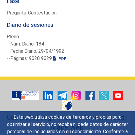
Fase
Pregunta-Contestación
Diario de sesiones
Pleno
--Núm. Diario: 184
--Fecha Diario: 29/04/1992
--Páginas: 9028 9029
PDF
Contacto
|
Sugerencias
|
Accesibilidad
|
Esta web utiliza cookies de terceros y propias para
optimizar el servicio, no recaba ni cede datos de carácter
Mapa Web
personal de los usuarios sin su conocimiento. Conforme a